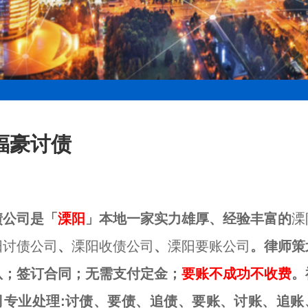
福豪讨债
债公司是「
溧阳
」本地一家实力雄厚、经验丰富的
溧
阳讨债公司
、
溧阳收债公司
、
溧阳要账公司
。律师策
队；签订合同；无需支付定金；
要账不成功不收费
。
司专业处理:讨债、要债、追债、要账、讨账、追账