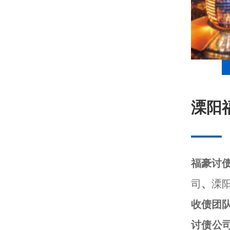
溧阳
福豪讨
司
、
溧
收债团
讨债公