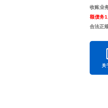
收账业
额债务1
合法正
关