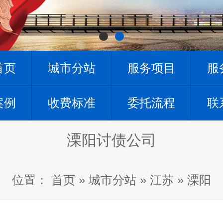
首页
城市分站
服务项目
服
案例
收费标准
委托流程
联
溧阳讨债公司
位置：
首页
»
城市分站
»
江苏
»
溧阳