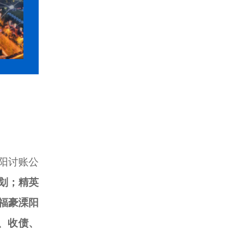
阳讨账公
划；精英
福豪溧阳
、收债、