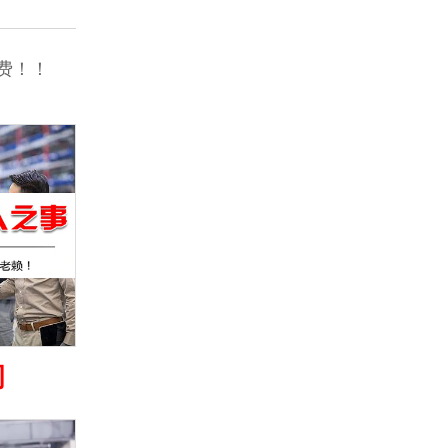
费！！
司