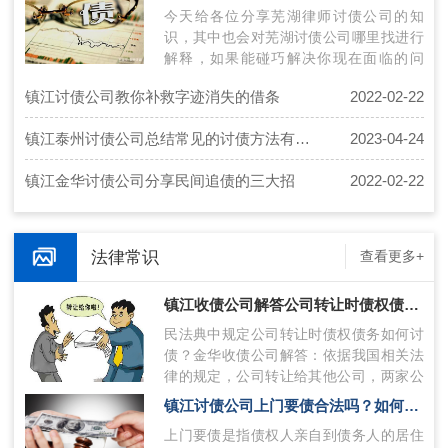
今天给各位分享芜湖律师讨债公司的知
识，其中也会对芜湖讨债公司哪里找进行
解释，如果能碰巧解决你现在面临的问
题，别忘了关注本站，现在开始吧！本文
镇江讨债公司教你补救字迹消失的借条
2022-02-22
目录一…
镇江泰州讨债公司总结常见的讨债方法有哪些?
2023-04-24
镇江金华讨债公司分享民间追债的三大招
2022-02-22
法律常识
查看更多+
镇江收债公司解答公司转让时债权债务如何讨债？
民法典中规定公司转让时债权债务如何讨
债？金华收债公司解答：依据我国相关法
律的规定，公司转让给其他公司，两家公
司进行合并的，原企业的债权债务应该由
镇江讨债公司上门要债合法吗？如何合法讨债？
合…
上门要债是指债权人亲自到债务人的居住