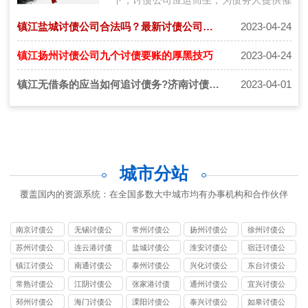
收服务。然而，市场上的讨债公司众多，
镇江盐城讨债公司合法吗？最新讨债公司收费详细标准
2023-04-24
它们…
镇江扬州讨债公司九个讨债要账的厚黑技巧
2023-04-24
镇江无借条的应当如何追讨债务?济南讨债公司怎么收费
2023-04-01
城市分站
覆盖国内的资源系统：在全国多数大中城市均有办事机构和合作伙伴
南京讨债公
无锡讨债公
常州讨债公
扬州讨债公
徐州讨债公
司
司
司
司
司
苏州讨债公
连云港讨债
盐城讨债公
淮安讨债公
宿迁讨债公
司
公司
司
司
司
镇江讨债公
南通讨债公
泰州讨债公
兴化讨债公
东台讨债公
司
司
司
司
司
常熟讨债公
江阴讨债公
张家港讨债
通州讨债公
宜兴讨债公
司
司
公司
司
司
邳州讨债公
海门讨债公
溧阳讨债公
泰兴讨债公
如皋讨债公