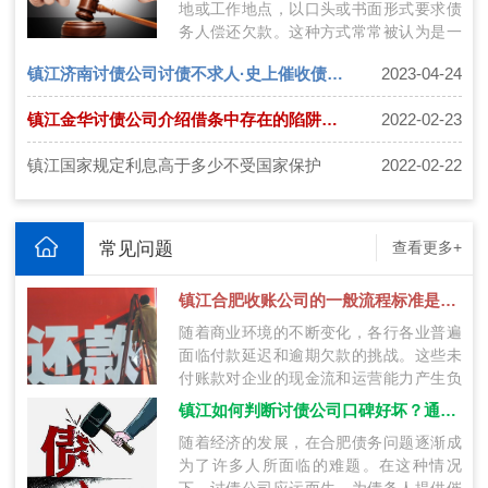
地或工作地点，以口头或书面形式要求债
务人偿还欠款。这种方式常常被认为是一
种强迫手段，引发争议。在法律层面上，
镇江济南讨债公司讨债不求人·史上催收债务方法大全
2023-04-24
上…
镇江金华讨债公司介绍借条中存在的陷阱有哪些？
2022-02-23
镇江国家规定利息高于多少不受国家保护
2022-02-22
常见问题
查看更多+
镇江合肥收账公司的一般流程标准是什么？
随着商业环境的不断变化，各行各业普遍
面临付款延迟和逾期欠款的挑战。这些未
付账款对企业的现金流和运营能力产生负
面影响。为了应对这个问题，合肥范围内
镇江如何判断讨债公司口碑好坏？通过这九种方法选择靠谱公司！
的…
随着经济的发展，在合肥债务问题逐渐成
为了许多人所面临的难题。在这种情况
下，讨债公司应运而生，为债务人提供催