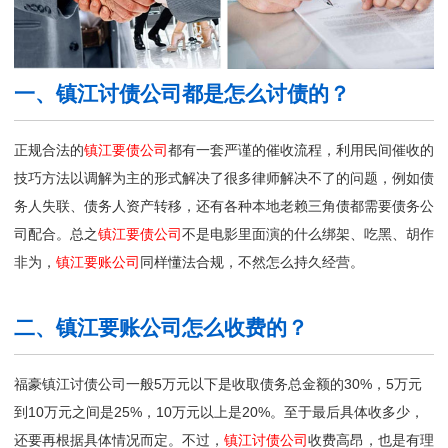
一、镇江讨债公司都是怎么讨债的？
正规合法的
镇江要债公司
都有一套严谨的催收流程，利用民间催收的
技巧方法以调解为主的形式解决了很多律师解决不了的问题，例如债
务人失联、债务人资产转移，还有各种本地老赖三角债都需要债务公
司配合。总之
镇江要债公司
不是电影里面演的什么绑架、吃黑、胡作
非为，
镇江要账公司
同样懂法合规，不然怎么持久经营。
二、镇江要账公司怎么收费的？
福豪镇江讨债公司一般5万元以下是收取债务总金额的30%，5万元
到10万元之间是25%，10万元以上是20%。至于最后具体收多少，
还要再根据具体情况而定。不过，
镇江讨债公司
收费高昂，也是有理