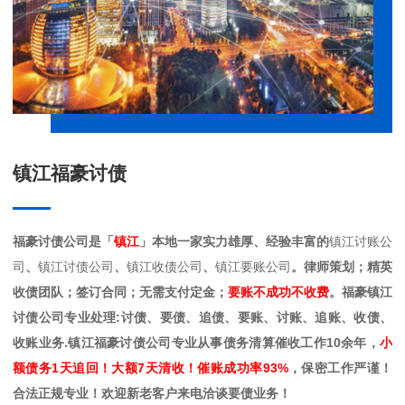
镇江福豪讨债
福豪讨债公司是「
镇江
」本地一家实力雄厚、经验丰富的
镇江讨账公
司
、
镇江讨债公司
、
镇江收债公司
、
镇江要账公司
。律师策划；精英
收债团队；签订合同；无需支付定金；
要账不成功不收费
。福豪镇江
讨债公司专业处理:讨债、要债、追债、要账、讨账、追账、收债、
收账业务.镇江福豪讨债公司专业从事债务清算催收工作10余年，
小
额债务1天追回！大额7天清收！催账成功率93%
，保密工作严谨！
合法正规专业！欢迎新老客户来电洽谈要债业务！