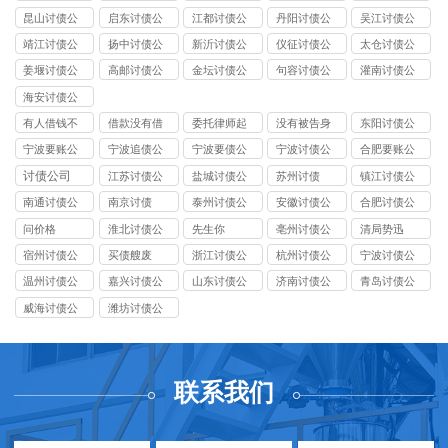
司
司
司
司
司
昆山讨债公
启东讨债公
江都讨债公
丹阳讨债公
吴江讨债公
司
司
司
司
司
靖江讨债公
扬中讨债公
新沂讨债公
仪征讨债公
太仓讨债公
司
司
司
司
司
姜堰讨债公
高邮讨债公
金坛讨债公
句容讨债公
灌南讨债公
司
司
司
司
司
海安讨债公
司
有人借钱不
借款没有借
委托律师起
没有被告身
东阳讨债公
还该怎么要
条只有转账
诉的费用
份证号码怎
司
宁波要账公
宁波追债公
宁波要债公
宁波讨债公
合肥要账公
回来
记录能起诉
么起诉
司
司
司
司
司
讨债公司
江苏讨债公
盐城讨债公
苏州讨债
镇江讨债公
吗
司
司
司
南通讨债公
南京讨债
泰州讨债公
安徽讨债公
合肥讨债公
司
司
司
司
问价格
淮北讨债公
先生你
亳州讨债公
清局势迅
司
司
宿州讨债公
买债艘废
浙江讨债公
杭州讨债公
宁波讨债公
司
司
司
司
温州讨债公
嘉兴讨债公
山东讨债公
济南讨债公
青岛讨债公
司
司
司
司
司
威海讨债公
潍坊讨债公
司
司
联系我们