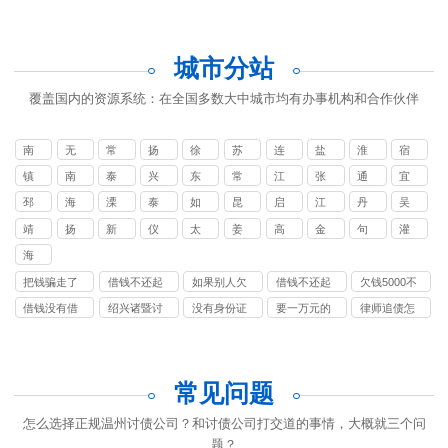
城市分站
覆盖国内的资源系统：在全国多数大中城市均有办事机构和合作伙伴
南
无
常
扬
徐
苏
连
盐
淮
宿
京
锡
州
州
州
州
云
城
安
迁
镇
南
泰
兴
东
常
江
张
通
宜
讨
要
讨
讨
港
江
通
州
化
台
熟
阴
家
州
兴
邳
海
溧
泰
如
昆
启
江
丹
吴
债
账
债
债
讨
讨
讨
港
讨
州
门
阳
兴
皋
山
东
都
阳
江
靖
扬
新
仪
太
姜
高
金
句
灌
公
公
公
公
债
债
债
讨
债
讨
江
中
沂
征
仓
堰
邮
坛
容
南
司
司
司
司
海
公
公
公
债
公
债
讨
讨
安
司
司
司
公
司
把钱骗走了
借钱不还起
如果别人欠
借钱不还起
欠钱5000不
公
债
债
司
拉黑了怎么
诉该打什么
钱一直不还
诉找律师
还可以报警
司
借钱没有借
绍兴诸暨讨
没有身份证
要一万元的
律师追债怎
公
公
办
电话
我该怎么办
吗
条不还怎么
债公司
号如何起诉
债要多少律
么收费
司
司
办
一个人
师费
常见问题
怎么选择正规温州讨债公司？和讨债公司打交道的事情，大概就三个问
题？