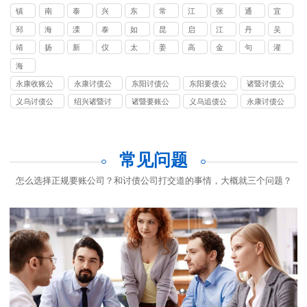
京
锡
州
州
州
州
云
城
安
迁
镇
南
泰
兴
东
常
江
张
通
宜
讨
要
讨
讨
港
江
通
州
化
台
熟
阴
家
州
兴
邳
海
溧
泰
如
昆
启
江
丹
吴
债
账
债
债
讨
讨
讨
港
讨
州
门
阳
兴
皋
山
东
都
阳
江
靖
扬
新
仪
太
姜
高
金
句
灌
公
公
公
公
债
债
债
讨
债
讨
江
中
沂
征
仓
堰
邮
坛
容
南
司
司
司
司
海
公
公
公
债
公
债
讨
讨
安
司
司
司
公
司
永康收账公
永康讨债公
东阳讨债公
东阳要债公
诸暨讨债公
公
债
债
司
司
司
司
司
司
司
义乌讨债公
绍兴诸暨讨
诸暨要账公
义乌追债公
永康讨债公
公
公
司
债公司
司
司
司
司
司
常见问题
怎么选择正规要账公司？和讨债公司打交道的事情，大概就三个问题？