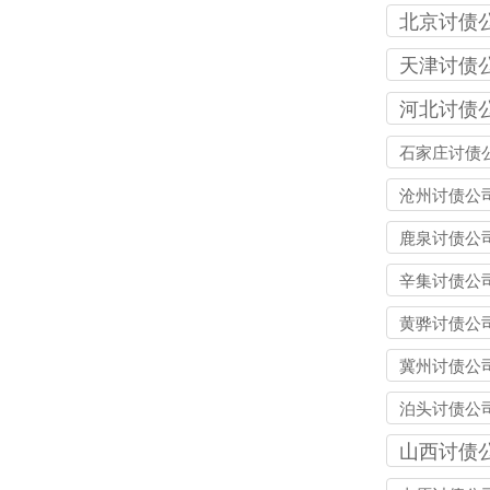
北京讨债
司
天津讨债
司
河北讨债
司
石家庄讨债
司
沧州讨债公
鹿泉讨债公
辛集讨债公
黄骅讨债公
冀州讨债公
泊头讨债公
山西讨债
司