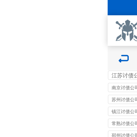
江苏讨债
司
南京讨债公
苏州讨债公
镇江讨债公
常熟讨债公
邳州讨债公