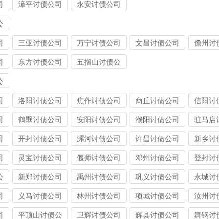
司
漳平讨债公司
永安讨债公司
公
司
三亚讨债公司
万宁讨债公司
文昌讨债公司
儋州讨
司
东方讨债公司
五指山讨债公
司
公
司
洛阳讨债公司
焦作讨债公司
商丘讨债公司
信阳讨
司
鹤壁讨债公司
安阳讨债公司
濮阳讨债公司
驻马店
司
司
开封讨债公司
漯河讨债公司
许昌讨债公司
新乡讨
司
灵宝讨债公司
偃师讨债公司
邓州讨债公司
登封讨
公
新郑讨债公司
禹州讨债公司
巩义讨债公司
永城讨
司
义马讨债公司
林州讨债公司
项城讨债公司
汝州讨
司
平顶山讨债公
卫辉讨债公司
辉县讨债公司
舞钢讨