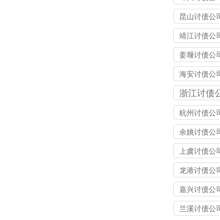
昆山讨债公
靖江讨债公
姜堰讨债公
海安讨债公
浙江讨债
司
杭州讨债公
余姚讨债公
上虞讨债公
龙港讨债公
嘉兴讨债公
兰溪讨债公