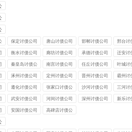
公
公
公
公
保定讨债公司
唐山讨债公司
邯郸讨债公司
邢台讨
司
衡水讨债公司
廊坊讨债公司
承德讨债公司
迁安讨
司
秦皇岛讨债公
南宫讨债公司
任丘讨债公司
叶城讨
司
司
涿州讨债公司
定州讨债公司
晋州讨债公司
霸州讨
司
遵化讨债公司
张家口讨债公
沙河讨债公司
三河讨
司
司
武安讨债公司
河间讨债公司
深州讨债公司
新乐讨
司
安国讨债公司
高碑店讨债公
司
公