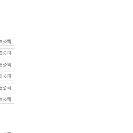
债公司
债公司
债公司
债公司
债公司
债公司