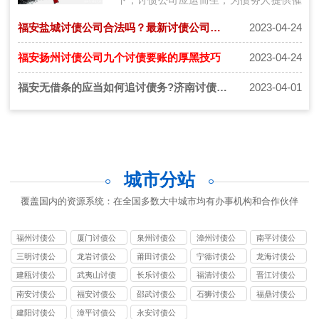
收服务。然而，市场上的讨债公司众多，
福安盐城讨债公司合法吗？最新讨债公司收费详细标准
2023-04-24
它们…
福安扬州讨债公司九个讨债要账的厚黑技巧
2023-04-24
福安无借条的应当如何追讨债务?济南讨债公司怎么收费
2023-04-01
城市分站
覆盖国内的资源系统：在全国多数大中城市均有办事机构和合作伙伴
福州讨债公
厦门讨债公
泉州讨债公
漳州讨债公
南平讨债公
司
司
司
司
司
三明讨债公
龙岩讨债公
莆田讨债公
宁德讨债公
龙海讨债公
司
司
司
司
司
建瓯讨债公
武夷山讨债
长乐讨债公
福清讨债公
晋江讨债公
司
公司
司
司
司
南安讨债公
福安讨债公
邵武讨债公
石狮讨债公
福鼎讨债公
司
司
司
司
司
建阳讨债公
漳平讨债公
永安讨债公