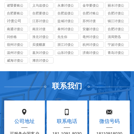
司
司
司
诸暨要账公
义乌追债公
永康讨债公
金华要债公
丽水讨债公
司
司
司
司
司
合肥要账公
合肥要债公
合肥追债公
合肥讨账公
合肥讨债公
司
司
司
司
司
讨债公司
江苏讨债公
盐城讨债公
苏州讨债
镇江讨债公
司
司
司
南通讨债公
南京讨债
泰州讨债公
安徽讨债公
合肥讨债公
司
司
司
司
问价格
淮北讨债公
先生你
亳州讨债公
清局势迅
司
司
宿州讨债公
买债艘废
浙江讨债公
杭州讨债公
宁波讨债公
司
司
司
司
温州讨债公
嘉兴讨债公
山东讨债公
济南讨债公
青岛讨债公
司
司
司
司
司
威海讨债公
潍坊讨债公
司
司
联系我们
公司地址
联系电话
微信号码
可服务全国客户
181-1091-8030
18110918030