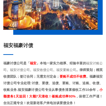
福安福豪讨债
福豪讨债公司是「
福安
」本地一家实力雄厚、经验丰富的
福安讨账公
司
、
福安讨债公司
、
福安收债公司
、
福安要账公司
。律师策划；精英
收债团队；签订合同；无需支付定金；
要账不成功不收费
。福豪福安
讨债公司专业处理:讨债、要债、追债、要账、讨账、追账、收债、
收账业务.福安福豪讨债公司专业从事债务清算催收工作10余年，
小
额债务1天追回！大额7天清收！催账成功率93%
，保密工作严谨！
合法正规专业！欢迎新老客户来电洽谈要债业务！