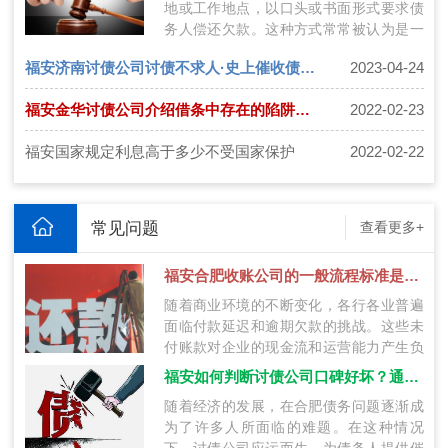
地或工作地点，以口头或书面形式要求债
务人偿还欠款。这种方式常常被认为是一
种强迫手段，引发争议。在法律层面上，
福安济南讨债公司讨债不求人·史上催收债务方法大全
2023-04-24
上…
福安金华讨债公司介绍借条中存在的陷阱有哪些？
2022-02-23
福安国家规定利息高于多少不受国家保护
2022-02-22
常见问题
查看更多+
福安合肥收账公司的一般流程标准是什么？
随着商业环境的不断变化，各行各业普遍
面临付款延迟和逾期欠款的挑战。这些未
付账款对企业的现金流和运营能力产生负
面影响。为了应对这个问题，合肥范围内
福安如何判断讨债公司口碑好坏？通过这九种方法选择靠谱公司！
的…
随着经济的发展，在合肥债务问题逐渐成
为了许多人所面临的难题。在这种情况
下，讨债公司应运而生，为债务人提供催