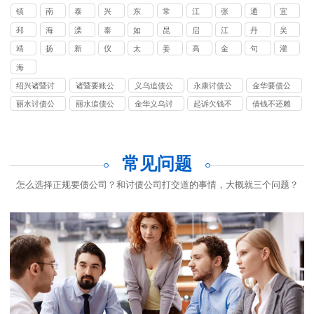
京
锡
州
州
州
州
云
城
安
迁
镇
南
泰
兴
东
常
江
张
通
宜
讨
要
讨
讨
港
江
通
州
化
台
熟
阴
家
州
兴
邳
海
溧
泰
如
昆
启
江
丹
吴
债
账
债
债
讨
讨
讨
港
讨
州
门
阳
兴
皋
山
东
都
阳
江
靖
扬
新
仪
太
姜
高
金
句
灌
公
公
公
公
债
债
债
讨
债
讨
江
中
沂
征
仓
堰
邮
坛
容
南
司
司
司
司
海
公
公
公
债
公
债
讨
讨
安
司
司
司
公
司
绍兴诸暨讨
诸暨要账公
义乌追债公
永康讨债公
金华要债公
公
债
债
司
债公司
司
司
司
司
司
丽水讨债公
丽水追债公
金华义乌讨
起诉欠钱不
借钱不还赖
公
公
司
司
债要账
还多少钱立
账怎么办
司
司
案
常见问题
怎么选择正规要债公司？和讨债公司打交道的事情，大概就三个问题？