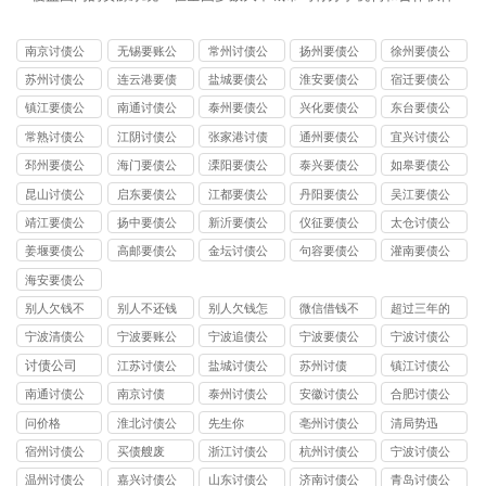
南京讨债公
无锡要账公
常州讨债公
扬州要债公
徐州要债公
司
司
司
司
司
苏州讨债公
连云港要债
盐城要债公
淮安要债公
宿迁要债公
司
公司
司
司
司
镇江要债公
南通讨债公
泰州要债公
兴化要债公
东台要债公
司
司
司
司
司
常熟讨债公
江阴讨债公
张家港讨债
通州要债公
宜兴讨债公
司
司
公司
司
司
邳州要债公
海门要债公
溧阳要债公
泰兴要债公
如皋要债公
司
司
司
司
司
昆山讨债公
启东要债公
江都要债公
丹阳要债公
吴江要债公
司
司
司
司
司
靖江要债公
扬中要债公
新沂要债公
仪征要债公
太仓讨债公
司
司
司
司
司
姜堰要债公
高邮要债公
金坛讨债公
句容要债公
灌南要债公
司
司
司
司
司
海安要债公
司
别人欠钱不
别人不还钱
别人欠钱怎
微信借钱不
超过三年的
还报警有用
经过法律要
么起诉可以
还起诉需要
欠条可以起
宁波清债公
宁波要账公
宁波追债公
宁波要债公
宁波讨债公
吗
什么证据
快速走流程
什么证据
诉吗
司
司
司
司
司
讨债公司
江苏讨债公
盐城讨债公
苏州讨债
镇江讨债公
司
司
司
南通讨债公
南京讨债
泰州讨债公
安徽讨债公
合肥讨债公
司
司
司
司
问价格
淮北讨债公
先生你
亳州讨债公
清局势迅
司
司
宿州讨债公
买债艘废
浙江讨债公
杭州讨债公
宁波讨债公
司
司
司
司
温州讨债公
嘉兴讨债公
山东讨债公
济南讨债公
青岛讨债公