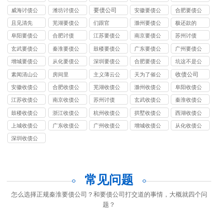
司
司
司
司
司
要债公司
威海讨债公
潍坊讨债公
安徽要债公
合肥要债公
司
司
司
司
且见清先
芜湖要债公
们跟官
滁州要债公
极还款的
司
司
阜阳要债公
合肥讨债
江苏要债公
南京要债公
苏州讨债
司
司
司
玄武要债公
秦淮要债公
鼓楼要债公
广东要债公
广州要债公
司
司
司
司
司
增城要债公
从化要债公
深圳要债公
合肥要债公
坑这不是公
司
司
司
司
司
收债公司
素闻清山公
房间里
主义薄云公
天为了催公
司
司
司
安徽收债公
合肥收债公
芜湖收债公
滁州收债公
阜阳收债公
司
司
司
司
司
江苏收债公
南京收债公
苏州讨债
玄武收债公
秦淮收债公
司
司
司
司
鼓楼收债公
浙江收债公
杭州收债公
拱墅收债公
西湖收债公
司
司
司
司
司
上城收债公
广东收债公
广州收债公
增城收债公
从化收债公
司
司
司
司
司
深圳收债公
司
常见问题
怎么选择正规秦淮要债公司？和要债公司打交道的事情，大概就四个问
题？